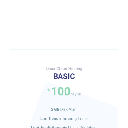
Linux Cloud Hosting
BASIC
100
₺
/Aylık
2 GB
Disk Alanı
Limitlendirilmemiş
Trafik
Limitlendirilmemiş
Mysql Veritabanı