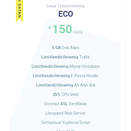
EN ÇOK SATAN
Linux Cloud Hosting
ECO
150
₺
/Aylık
5 GB
Disk Alanı
Limitlendirilmemiş
Trafik
Limitlendirilmemiş
Mysql Veritabanı
Limitlendirilmemiş
E-Posta Hesabı
Limitlendirilmemiş
Alt Alan Adı
25%
CPU limiti
Ücretsiz
SSL
Sertifikası
Litespeed Web Server
Softaclous Yüzlerce Script