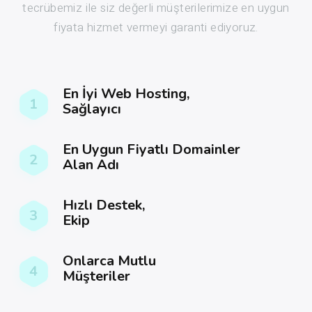
tecrübemiz ile siz değerli müşterilerimize en uygun
fiyata hizmet vermeyi garanti ediyoruz.
En İyi Web Hosting,
1
Sağlayıcı
En Uygun Fiyatlı Domainler
2
Alan Adı
Hızlı Destek,
3
Ekip
Onlarca Mutlu
4
Müşteriler