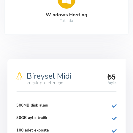
Windows Hosting
Yakında
Bireysel Midi
₺5
küçük projeler için
/aylık
500MB disk alanı
50GB aylık trafik
100 adet e-posta